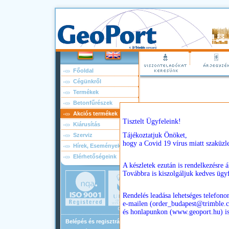
Főoldal
Cégünkről
Termékek
Betonfűrészek
Akciós termékek
Kiárusítás
Szerviz
Hírek, Események
Elérhetőségeink
Akciós termékek
Belépés és regisztráció