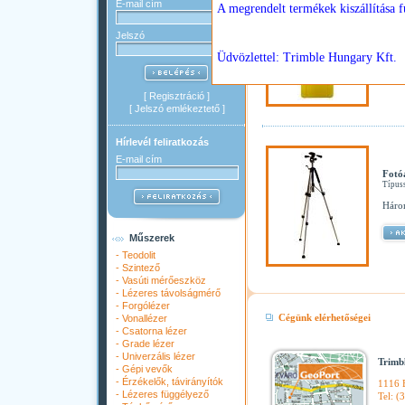
E-mail cím
Vonal
Típus
Jelszó
FD-9G
[
Regisztráció
]
[
Jelszó emlékeztető
]
Hírlevél feliratkozás
E-mail cím
Fotó
Típus
Háro
Műszerek
-
Teodolit
-
Szintező
-
Vasúti mérőeszköz
-
Lézeres távolságmérő
-
Forgólézer
Cégünk elérhetőségei
-
Vonallézer
-
Csatorna lézer
-
Grade lézer
-
Univerzális lézer
Trimb
-
Gépi vevők
-
Érzékelők, távirányítók
1116 B
-
Lézeres függélyező
Tel: (