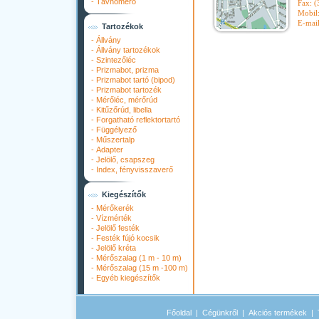
-
Távhőmérő
Fax: 
Mobil
E-mai
Tartozékok
-
Állvány
-
Állvány tartozékok
-
Szintezőléc
-
Prizmabot, prizma
-
Prizmabot tartó (bipod)
-
Prizmabot tartozék
-
Mérőléc, mérőrúd
-
Kitűzőrúd, libella
-
Forgatható reflektortartó
-
Függélyező
-
Műszertalp
-
Adapter
-
Jelölő, csapszeg
-
Index, fényvisszaverő
Kiegészítők
-
Mérőkerék
-
Vízmérték
-
Jelölő festék
-
Festék fújó kocsik
-
Jelölő kréta
-
Mérőszalag (1 m - 10 m)
-
Mérőszalag (15 m -100 m)
-
Egyéb kiegészítők
Főoldal
|
Cégünkről
|
Akciós termékek
|