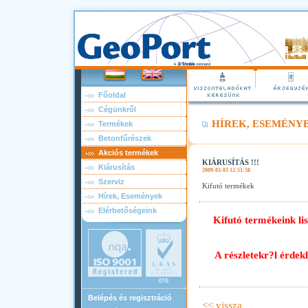
Főoldal
Cégünkről
HÍREK, ESEMÉNY
Termékek
Betonfűrészek
Akciós termékek
KIÁRUSÍTÁS !!!
Kiárusítás
2009-03-03 12:51:58
Szerviz
Kifutó termékek
Hírek, Események
Elérhetőségeink
Kifutó termékeink li
A részletekr?l érde
Belépés és regisztráció
<< vissza