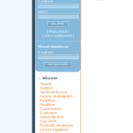
E-mail cím
Jelszó
[
Regisztráció
]
[
Jelszó emlékeztető
]
Hírlevél feliratkozás
E-mail cím
Műszerek
-
Teodolit
-
Szintező
-
Vasúti mérőeszköz
-
Lézeres távolságmérő
-
Forgólézer
-
Vonallézer
-
Csatorna lézer
-
Grade lézer
-
Univerzális lézer
-
Gépi vevők
-
Érzékelők, távirányítók
-
Lézeres függélyező