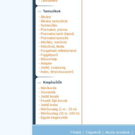
-
Távhőmérő
Tartozékok
-
Állvány
-
Állvány tartozékok
-
Szintezőléc
-
Prizmabot, prizma
-
Prizmabot tartó (bipod)
-
Prizmabot tartozék
-
Mérőléc, mérőrúd
-
Kitűzőrúd, libella
-
Forgatható reflektortartó
-
Függélyező
-
Műszertalp
-
Adapter
-
Jelölő, csapszeg
-
Index, fényvisszaverő
Kiegészítők
-
Mérőkerék
-
Vízmérték
-
Jelölő festék
-
Festék fújó kocsik
-
Jelölő kréta
-
Mérőszalag (1 m - 10 m)
-
Mérőszalag (15 m -100 m)
-
Egyéb kiegészítők
Főoldal
|
Cégünkről
|
Akciós termékek
|