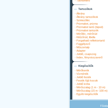
-
Távhőmérő
Tartozékok
-
Állvány
-
Állvány tartozékok
-
Szintezőléc
-
Prizmabot, prizma
-
Prizmabot tartó (bipod)
-
Prizmabot tartozék
-
Mérőléc, mérőrúd
-
Kitűzőrúd, libella
-
Forgatható reflektortartó
-
Függélyező
-
Műszertalp
-
Adapter
-
Jelölő, csapszeg
-
Index, fényvisszaverő
Kiegészítők
-
Mérőkerék
-
Vízmérték
-
Jelölő festék
-
Festék fújó kocsik
-
Jelölő kréta
-
Mérőszalag (1 m - 10 m)
-
Mérőszalag (15 m -100 m)
-
Egyéb kiegészítők
Főolda