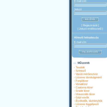
E-mail cím
Jelszó
[
Regisztráció
]
[
Jelszó emlékeztető
]
Hírlevél feliratkozás
E-mail cím
Műszerek
-
Teodolit
-
Szintező
-
Vasúti mérőeszköz
-
Lézeres távolságmérő
-
Forgólézer
-
Vonallézer
-
Csatorna lézer
-
Grade lézer
-
Univerzális lézer
-
Gépi vevők
-
Érzékelők, távirányítók
-
Lézeres függélyező