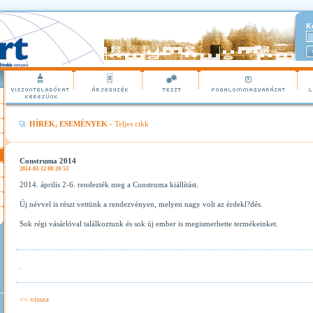
K
HÍREK, ESEMÉNYEK
- Teljes cikk
Construma 2014
2014-03-12 08:20:53
2014. április 2-6. rendezték meg a Construma kiállítást.
Új névvel is részt vettünk a rendezvényen, melyen nagy volt az érdekl?dés.
Sok régi vásárlóval találkoztunk és sok új ember is megismerhette termékeinket.
.
<< vissza