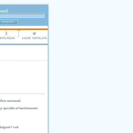
ereső
ben tartottunk.
gy speciális m?szerbemutató
lságmér? volt.