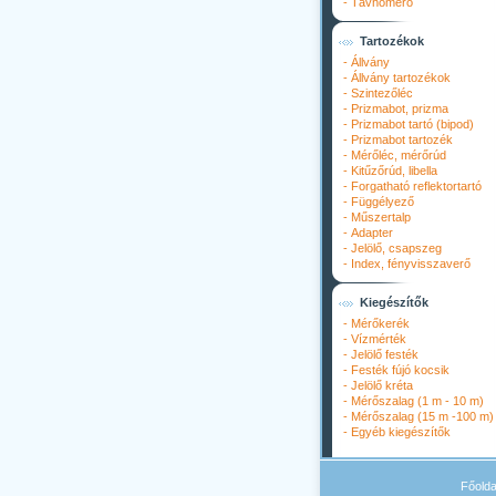
-
Távhőmérő
Tartozékok
-
Állvány
-
Állvány tartozékok
-
Szintezőléc
-
Prizmabot, prizma
-
Prizmabot tartó (bipod)
-
Prizmabot tartozék
-
Mérőléc, mérőrúd
-
Kitűzőrúd, libella
-
Forgatható reflektortartó
-
Függélyező
-
Műszertalp
-
Adapter
-
Jelölő, csapszeg
-
Index, fényvisszaverő
Kiegészítők
-
Mérőkerék
-
Vízmérték
-
Jelölő festék
-
Festék fújó kocsik
-
Jelölő kréta
-
Mérőszalag (1 m - 10 m)
-
Mérőszalag (15 m -100 m)
-
Egyéb kiegészítők
Főolda