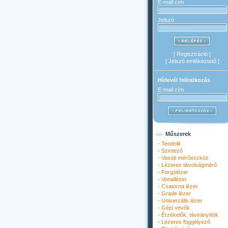
E-mail cím
Jelszó
[
Regisztráció
]
[
Jelszó emlékeztető
]
Hírlevél feliratkozás
E-mail cím
Műszerek
-
Teodolit
-
Szintező
-
Vasúti mérőeszköz
-
Lézeres távolságmérő
-
Forgólézer
-
Vonallézer
-
Csatorna lézer
-
Grade lézer
-
Univerzális lézer
-
Gépi vevők
-
Érzékelők, távirányítók
-
Lézeres függélyező