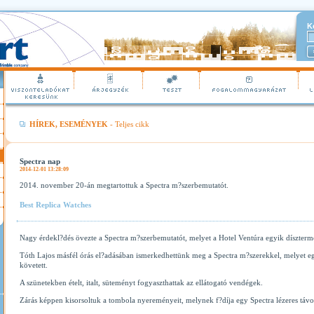
K
HÍREK, ESEMÉNYEK
- Teljes cikk
Spectra nap
2014-12-01 13:28:09
2014. november 20-án megtartottuk a Spectra m?szerbemutatót.
Best Replica Watches
Nagy érdekl?dés övezte a Spectra m?szerbemutatót, melyet a Hotel Ventúra egyik dísztermé
Tóth Lajos másfél órás el?adásában ismerkedhettünk meg a Spectra m?szerekkel, melyet e
követett.
A szünetekben ételt, italt, süteményt fogyaszthattak az ellátogató vendégek.
Zárás képpen kisorsoltuk a tombola nyereményeit, melynek f?díja egy Spectra lézeres távo