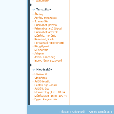
-
Távhőmérő
Tartozékok
-
Állvány
-
Állvány tartozékok
-
Szintezőléc
-
Prizmabot, prizma
-
Prizmabot tartó (bipod)
-
Prizmabot tartozék
-
Mérőléc, mérőrúd
-
Kitűzőrúd, libella
-
Forgatható reflektortartó
-
Függélyező
-
Műszertalp
-
Adapter
-
Jelölő, csapszeg
-
Index, fényvisszaverő
Kiegészítők
-
Mérőkerék
-
Vízmérték
-
Jelölő festék
-
Festék fújó kocsik
-
Jelölő kréta
-
Mérőszalag (1 m - 10 m)
-
Mérőszalag (15 m -100 m)
-
Egyéb kiegészítők
Főoldal
|
Cégünkről
|
Akciós termékek
|