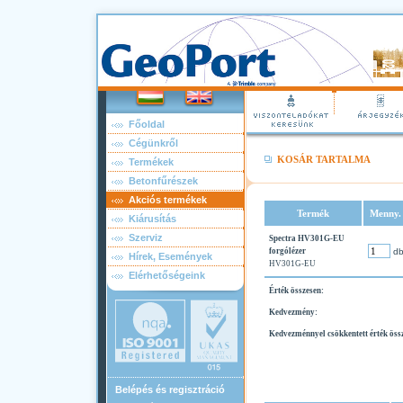
Főoldal
Cégünkről
KOSÁR TARTALMA
Termékek
Betonfűrészek
Akciós termékek
Termék
Menny.
Kiárusítás
Szerviz
Spectra HV301G-EU
forgólézer
d
Hírek, Események
HV301G-EU
Elérhetőségeink
Érték összesen:
Kedvezmény:
Kedvezménnyel csökkentett érték öss
Belépés és regisztráció