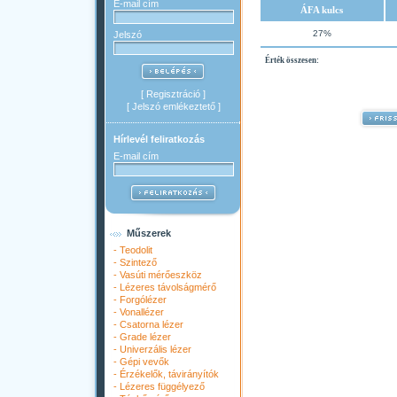
E-mail cím
ÁFA kulcs
27%
Jelszó
Érték összesen:
[
Regisztráció
]
[
Jelszó emlékeztető
]
Hírlevél feliratkozás
E-mail cím
Műszerek
-
Teodolit
-
Szintező
-
Vasúti mérőeszköz
-
Lézeres távolságmérő
-
Forgólézer
-
Vonallézer
-
Csatorna lézer
-
Grade lézer
-
Univerzális lézer
-
Gépi vevők
-
Érzékelők, távirányítók
-
Lézeres függélyező