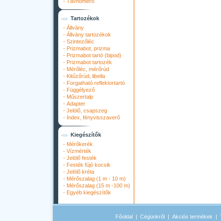
-
Távhőmérő
Tartozékok
-
Állvány
-
Állvány tartozékok
-
Szintezőléc
-
Prizmabot, prizma
-
Prizmabot tartó (bipod)
-
Prizmabot tartozék
-
Mérőléc, mérőrúd
-
Kitűzőrúd, libella
-
Forgatható reflektortartó
-
Függélyező
-
Műszertalp
-
Adapter
-
Jelölő, csapszeg
-
Index, fényvisszaverő
Kiegészítők
-
Mérőkerék
-
Vízmérték
-
Jelölő festék
-
Festék fújó kocsik
-
Jelölő kréta
-
Mérőszalag (1 m - 10 m)
-
Mérőszalag (15 m -100 m)
-
Egyéb kiegészítők
Főoldal
|
Cégünkről
|
Akciós termékek
|