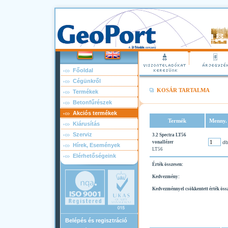
Főoldal
Cégünkről
KOSÁR TARTALMA
Termékek
Betonfűrészek
Akciós termékek
Termék
Menny.
Kiárusítás
Szerviz
3.2 Spectra LT56
vonallézer
d
Hírek, Események
LT56
Elérhetőségeink
Érték összesen:
Kedvezmény:
Kedvezménnyel csökkentett érték öss
Belépés és regisztráció