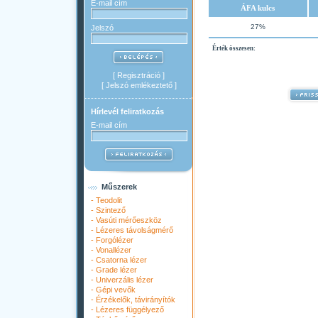
E-mail cím
ÁFA kulcs
27%
Jelszó
Érték összesen:
[
Regisztráció
]
[
Jelszó emlékeztető
]
Hírlevél feliratkozás
E-mail cím
Műszerek
-
Teodolit
-
Szintező
-
Vasúti mérőeszköz
-
Lézeres távolságmérő
-
Forgólézer
-
Vonallézer
-
Csatorna lézer
-
Grade lézer
-
Univerzális lézer
-
Gépi vevők
-
Érzékelők, távirányítók
-
Lézeres függélyező