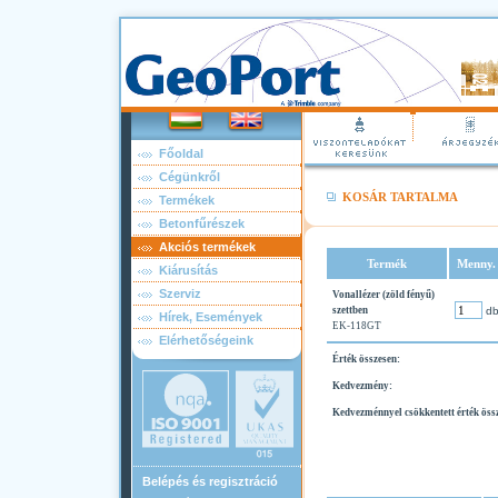
Főoldal
Cégünkről
KOSÁR TARTALMA
Termékek
Betonfűrészek
Akciós termékek
Termék
Menny.
Kiárusítás
Szerviz
Vonallézer (zöld fényű)
szettben
d
Hírek, Események
EK-118GT
Elérhetőségeink
Érték összesen:
Kedvezmény:
Kedvezménnyel csökkentett érték öss
Belépés és regisztráció