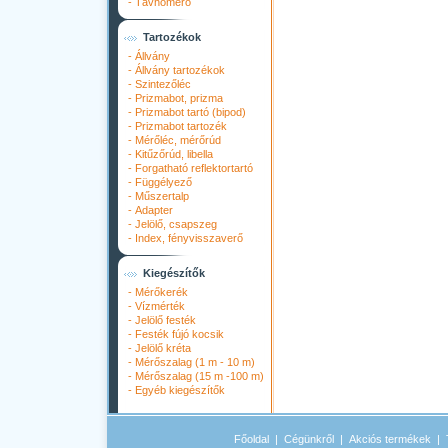
-
Távhőmérő
Tartozékok
-
Állvány
-
Állvány tartozékok
-
Szintezőléc
-
Prizmabot, prizma
-
Prizmabot tartó (bipod)
-
Prizmabot tartozék
-
Mérőléc, mérőrúd
-
Kitűzőrúd, libella
-
Forgatható reflektortartó
-
Függélyező
-
Műszertalp
-
Adapter
-
Jelölő, csapszeg
-
Index, fényvisszaverő
Kiegészítők
-
Mérőkerék
-
Vízmérték
-
Jelölő festék
-
Festék fújó kocsik
-
Jelölő kréta
-
Mérőszalag (1 m - 10 m)
-
Mérőszalag (15 m -100 m)
-
Egyéb kiegészítők
Főoldal
|
Cégünkről
|
Akciós termékek
|