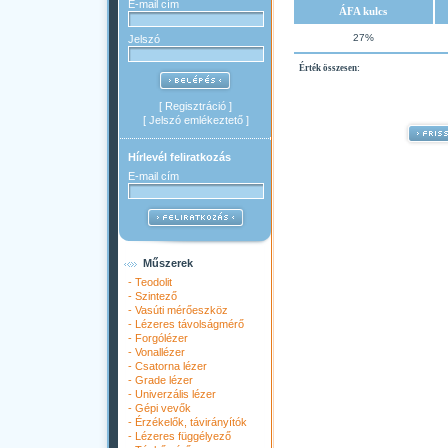
E-mail cím
ÁFA kulcs
27%
Jelszó
Érték összesen:
[
Regisztráció
]
[
Jelszó emlékeztető
]
Hírlevél feliratkozás
E-mail cím
Műszerek
-
Teodolit
-
Szintező
-
Vasúti mérőeszköz
-
Lézeres távolságmérő
-
Forgólézer
-
Vonallézer
-
Csatorna lézer
-
Grade lézer
-
Univerzális lézer
-
Gépi vevők
-
Érzékelők, távirányítók
-
Lézeres függélyező