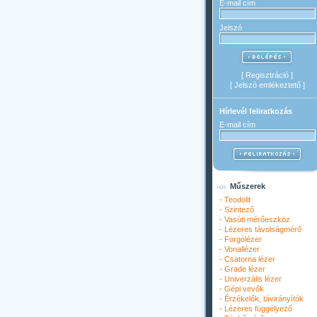
E-mail cím
Jelszó
[
Regisztráció
]
[
Jelszó emlékeztető
]
Hírlevél feliratkozás
E-mail cím
Műszerek
-
Teodolit
-
Szintező
-
Vasúti mérőeszköz
-
Lézeres távolságmérő
-
Forgólézer
-
Vonallézer
-
Csatorna lézer
-
Grade lézer
-
Univerzális lézer
-
Gépi vevők
-
Érzékelők, távirányítók
-
Lézeres függélyező