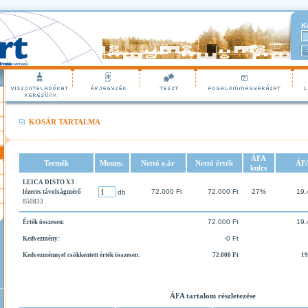
K
KOSÁR TARTALMA
ÁFA
Termék
Menny.
Nettó e.ár
Nettó érték
ÁF
kulcs
LEICA DISTO X3
72.000 Ft
72.000 Ft
27%
19.
lézeres távolságmérő
db
850833
72.000 Ft
19.
Érték összesen:
-0 Ft
Kedvezmény:
Kedvezménnyel csökkentett érték összesen:
72.000 Ft
19
ÁFA tartalom részletezése