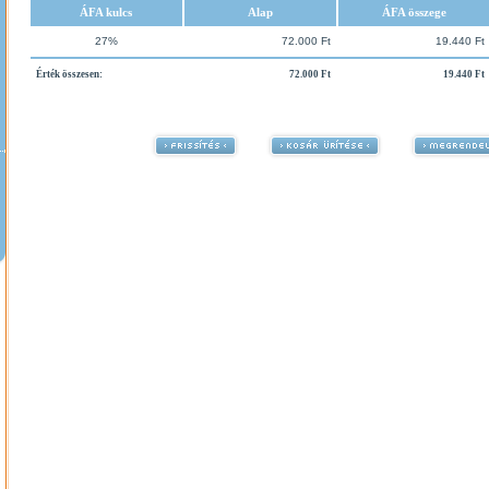
ÁFA kulcs
Alap
ÁFA összege
27%
72.000 Ft
19.440 Ft
Érték összesen:
72.000 Ft
19.440 Ft