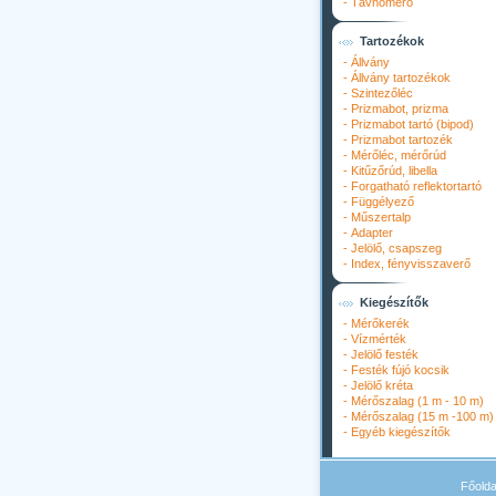
-
Távhőmérő
Tartozékok
-
Állvány
-
Állvány tartozékok
-
Szintezőléc
-
Prizmabot, prizma
-
Prizmabot tartó (bipod)
-
Prizmabot tartozék
-
Mérőléc, mérőrúd
-
Kitűzőrúd, libella
-
Forgatható reflektortartó
-
Függélyező
-
Műszertalp
-
Adapter
-
Jelölő, csapszeg
-
Index, fényvisszaverő
Kiegészítők
-
Mérőkerék
-
Vízmérték
-
Jelölő festék
-
Festék fújó kocsik
-
Jelölő kréta
-
Mérőszalag (1 m - 10 m)
-
Mérőszalag (15 m -100 m)
-
Egyéb kiegészítők
Főolda