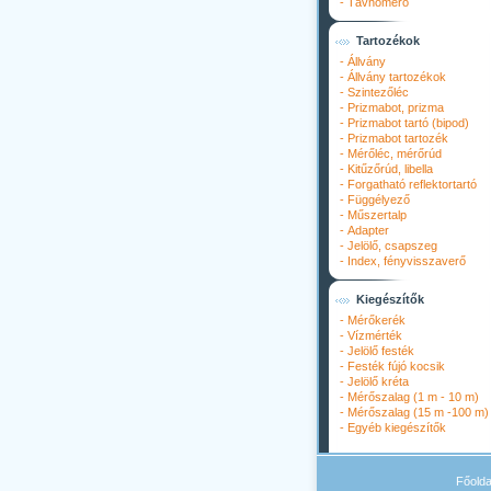
-
Távhőmérő
Tartozékok
-
Állvány
-
Állvány tartozékok
-
Szintezőléc
-
Prizmabot, prizma
-
Prizmabot tartó (bipod)
-
Prizmabot tartozék
-
Mérőléc, mérőrúd
-
Kitűzőrúd, libella
-
Forgatható reflektortartó
-
Függélyező
-
Műszertalp
-
Adapter
-
Jelölő, csapszeg
-
Index, fényvisszaverő
Kiegészítők
-
Mérőkerék
-
Vízmérték
-
Jelölő festék
-
Festék fújó kocsik
-
Jelölő kréta
-
Mérőszalag (1 m - 10 m)
-
Mérőszalag (15 m -100 m)
-
Egyéb kiegészítők
Főolda