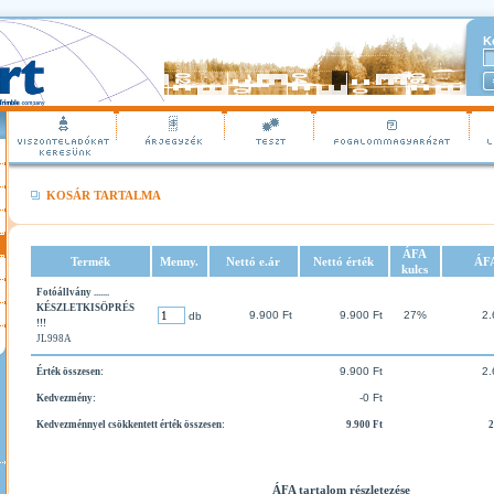
K
KOSÁR TARTALMA
ÁFA
Termék
Menny.
Nettó e.ár
Nettó érték
ÁF
kulcs
Fotóállvány .......
KÉSZLETKISÖPRÉS
9.900 Ft
9.900 Ft
27%
2.
db
!!!
JL998A
9.900 Ft
2.
Érték összesen:
-0 Ft
Kedvezmény:
Kedvezménnyel csökkentett érték összesen:
9.900 Ft
2
ÁFA tartalom részletezése