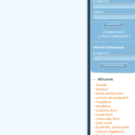
E-mail cím
Jelszó
[
Regisztráció
]
[
Jelszó emlékeztető
]
Hírlevél feliratkozás
E-mail cím
Műszerek
-
Teodolit
-
Szintező
-
Vasúti mérőeszköz
-
Lézeres távolságmérő
-
Forgólézer
-
Vonallézer
-
Csatorna lézer
-
Grade lézer
-
Univerzális lézer
-
Gépi vevők
-
Érzékelők, távirányítók
-
Lézeres függélyező