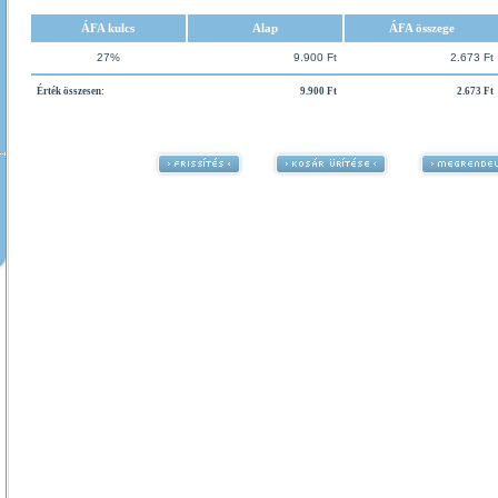
ÁFA kulcs
Alap
ÁFA összege
27%
9.900 Ft
2.673 Ft
Érték összesen:
9.900 Ft
2.673 Ft