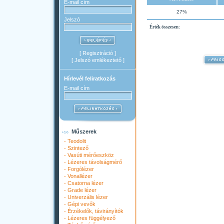
E-mail cím
27%
Jelszó
Érték összesen:
[
Regisztráció
]
[
Jelszó emlékeztető
]
Hírlevél feliratkozás
E-mail cím
Műszerek
-
Teodolit
-
Szintező
-
Vasúti mérőeszköz
-
Lézeres távolságmérő
-
Forgólézer
-
Vonallézer
-
Csatorna lézer
-
Grade lézer
-
Univerzális lézer
-
Gépi vevők
-
Érzékelők, távirányítók
-
Lézeres függélyező