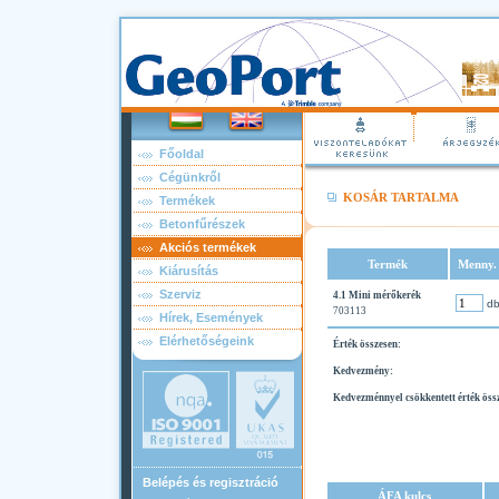
Főoldal
Cégünkről
KOSÁR TARTALMA
Termékek
Betonfűrészek
Akciós termékek
Termék
Menny.
Kiárusítás
Szerviz
4.1 Mini mérőkerék
d
703113
Hírek, Események
Elérhetőségeink
Érték összesen:
Kedvezmény:
Kedvezménnyel csökkentett érték öss
Belépés és regisztráció
ÁFA kulcs