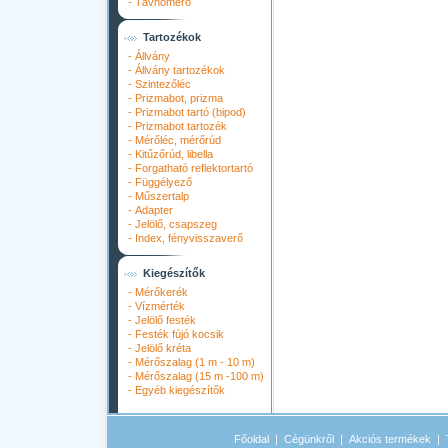
-
Távhőmérő
Tartozékok
-
Állvány
-
Állvány tartozékok
-
Szintezőléc
-
Prizmabot, prizma
-
Prizmabot tartó (bipod)
-
Prizmabot tartozék
-
Mérőléc, mérőrúd
-
Kitűzőrúd, libella
-
Forgatható reflektortartó
-
Függélyező
-
Műszertalp
-
Adapter
-
Jelölő, csapszeg
-
Index, fényvisszaverő
Kiegészítők
-
Mérőkerék
-
Vízmérték
-
Jelölő festék
-
Festék fújó kocsik
-
Jelölő kréta
-
Mérőszalag (1 m - 10 m)
-
Mérőszalag (15 m -100 m)
-
Egyéb kiegészítők
Főoldal
|
Cégünkről
|
Akciós termékek
|