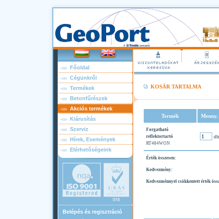
Főoldal
Cégünkről
KOSÁR TARTALMA
Termékek
Betonfűrészek
Akciós termékek
Termék
Menny.
Kiárusítás
Szerviz
Forgatható
reflektortartó
d
Hírek, Események
RT484WON
Elérhetőségeink
Érték összesen:
Kedvezmény:
Kedvezménnyel csökkentett érték öss
Belépés és regisztráció