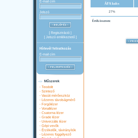
E-mail cím
ÁFA kulcs
27%
Jelszó
Érték összesen:
[
Regisztráció
]
[
Jelszó emlékeztető
]
Hírlevél feliratkozás
E-mail cím
Műszerek
-
Teodolit
-
Szintező
-
Vasúti mérőeszköz
-
Lézeres távolságmérő
-
Forgólézer
-
Vonallézer
-
Csatorna lézer
-
Grade lézer
-
Univerzális lézer
-
Gépi vevők
-
Érzékelők, távirányítók
-
Lézeres függélyező