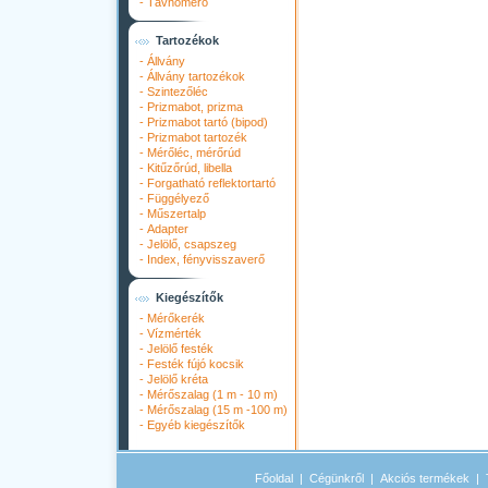
-
Távhőmérő
Tartozékok
-
Állvány
-
Állvány tartozékok
-
Szintezőléc
-
Prizmabot, prizma
-
Prizmabot tartó (bipod)
-
Prizmabot tartozék
-
Mérőléc, mérőrúd
-
Kitűzőrúd, libella
-
Forgatható reflektortartó
-
Függélyező
-
Műszertalp
-
Adapter
-
Jelölő, csapszeg
-
Index, fényvisszaverő
Kiegészítők
-
Mérőkerék
-
Vízmérték
-
Jelölő festék
-
Festék fújó kocsik
-
Jelölő kréta
-
Mérőszalag (1 m - 10 m)
-
Mérőszalag (15 m -100 m)
-
Egyéb kiegészítők
Főoldal
|
Cégünkről
|
Akciós termékek
|