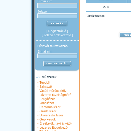
E-mail cím
27%
Jelszó
Érték összesen:
[
Regisztráció
]
[
Jelszó emlékeztető
]
Hírlevél feliratkozás
E-mail cím
Műszerek
-
Teodolit
-
Szintező
-
Vasúti mérőeszköz
-
Lézeres távolságmérő
-
Forgólézer
-
Vonallézer
-
Csatorna lézer
-
Grade lézer
-
Univerzális lézer
-
Gépi vevők
-
Érzékelők, távirányítók
-
Lézeres függélyező