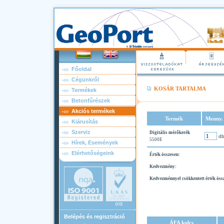
Főoldal
Cégünkről
KOSÁR TARTALMA
Termékek
Betonfűrészek
Akciós termékek
Termék
Menny.
Kiárusítás
Szerviz
Digitális mérőkerék
d
5500E
Hírek, Események
Elérhetőségeink
Érték összesen:
Kedvezmény:
Kedvezménnyel csökkentett érték öss
Belépés és regisztráció
ÁFA kulcs