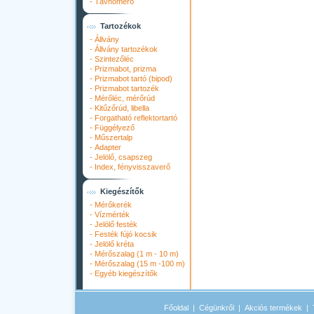
-
Távhőmérő
Tartozékok
-
Állvány
-
Állvány tartozékok
-
Szintezőléc
-
Prizmabot, prizma
-
Prizmabot tartó (bipod)
-
Prizmabot tartozék
-
Mérőléc, mérőrúd
-
Kitűzőrúd, libella
-
Forgatható reflektortartó
-
Függélyező
-
Műszertalp
-
Adapter
-
Jelölő, csapszeg
-
Index, fényvisszaverő
Kiegészítők
-
Mérőkerék
-
Vízmérték
-
Jelölő festék
-
Festék fújó kocsik
-
Jelölő kréta
-
Mérőszalag (1 m - 10 m)
-
Mérőszalag (15 m -100 m)
-
Egyéb kiegészítők
Főoldal
|
Cégünkről
|
Akciós termékek
|