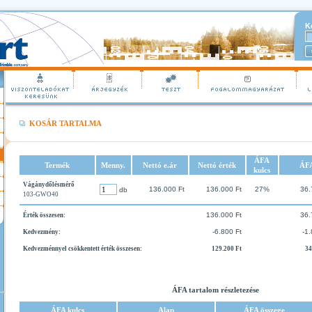
K
KOSÁR TARTALMA
ÁFA
Termék
Menny.
Nettó e.ár
Nettó érték
ÁF
kulcs
Vágánydőlésmérő
136.000 Ft
136.000 Ft
27%
36.
db
103-GWO40
136.000 Ft
36.
Érték összesen:
-6.800 Ft
-1.
Kedvezmény:
Kedvezménnyel csökkentett érték összesen:
129.200 Ft
34
ÁFA tartalom részletezése
ÁFA kulcs
Alap
ÁFA összege