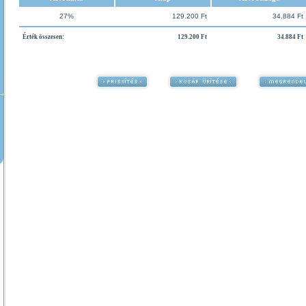
27%
129.200 Ft
34.884 Ft
Érték összesen:
129.200 Ft
34.884 Ft