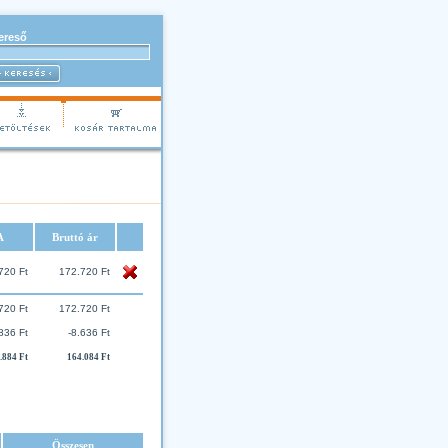
ereső
A
Bruttó ár
720 Ft
172.720 Ft
720 Ft
172.720 Ft
836 Ft
-8.636 Ft
.884 Ft
164.084 Ft
Összesen