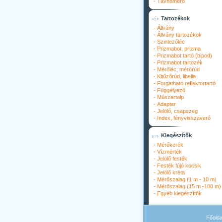
-
Távhőmérő
Tartozékok
-
Állvány
-
Állvány tartozékok
-
Szintezőléc
-
Prizmabot, prizma
-
Prizmabot tartó (bipod)
-
Prizmabot tartozék
-
Mérőléc, mérőrúd
-
Kitűzőrúd, libella
-
Forgatható reflektortartó
-
Függélyező
-
Műszertalp
-
Adapter
-
Jelölő, csapszeg
-
Index, fényvisszaverő
Kiegészítők
-
Mérőkerék
-
Vízmérték
-
Jelölő festék
-
Festék fújó kocsik
-
Jelölő kréta
-
Mérőszalag (1 m - 10 m)
-
Mérőszalag (15 m -100 m)
-
Egyéb kiegészítők
Főolda