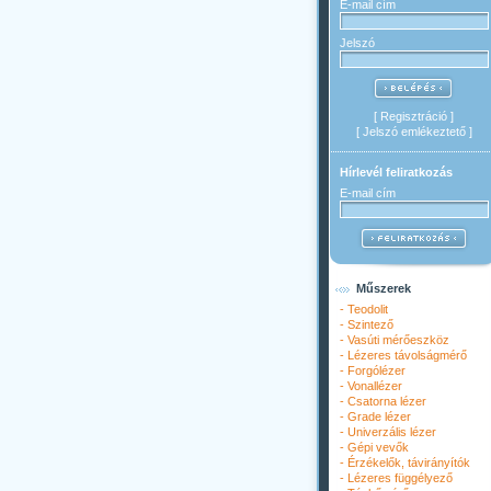
E-mail cím
Jelszó
[
Regisztráció
]
[
Jelszó emlékeztető
]
Hírlevél feliratkozás
E-mail cím
Műszerek
-
Teodolit
-
Szintező
-
Vasúti mérőeszköz
-
Lézeres távolságmérő
-
Forgólézer
-
Vonallézer
-
Csatorna lézer
-
Grade lézer
-
Univerzális lézer
-
Gépi vevők
-
Érzékelők, távirányítók
-
Lézeres függélyező