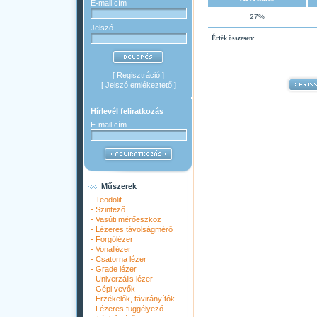
E-mail cím
27%
Jelszó
Érték összesen:
[
Regisztráció
]
[
Jelszó emlékeztető
]
Hírlevél feliratkozás
E-mail cím
Műszerek
-
Teodolit
-
Szintező
-
Vasúti mérőeszköz
-
Lézeres távolságmérő
-
Forgólézer
-
Vonallézer
-
Csatorna lézer
-
Grade lézer
-
Univerzális lézer
-
Gépi vevők
-
Érzékelők, távirányítók
-
Lézeres függélyező