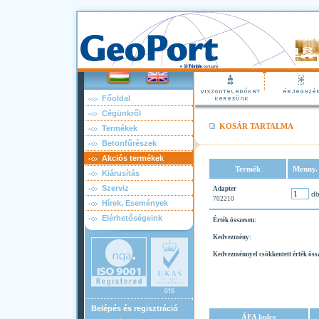
Főoldal
Cégünkről
KOSÁR TARTALMA
Termékek
Betonfűrészek
Akciós termékek
Termék
Menny.
Kiárusítás
Szerviz
Adapter
d
702210
Hírek, Események
Elérhetőségeink
Érték összesen:
Kedvezmény:
Kedvezménnyel csökkentett érték öss
Belépés és regisztráció
ÁFA kulcs