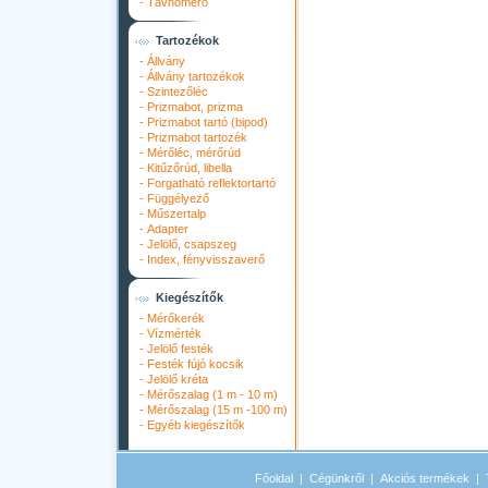
-
Távhőmérő
Tartozékok
-
Állvány
-
Állvány tartozékok
-
Szintezőléc
-
Prizmabot, prizma
-
Prizmabot tartó (bipod)
-
Prizmabot tartozék
-
Mérőléc, mérőrúd
-
Kitűzőrúd, libella
-
Forgatható reflektortartó
-
Függélyező
-
Műszertalp
-
Adapter
-
Jelölő, csapszeg
-
Index, fényvisszaverő
Kiegészítők
-
Mérőkerék
-
Vízmérték
-
Jelölő festék
-
Festék fújó kocsik
-
Jelölő kréta
-
Mérőszalag (1 m - 10 m)
-
Mérőszalag (15 m -100 m)
-
Egyéb kiegészítők
Főoldal
|
Cégünkről
|
Akciós termékek
|