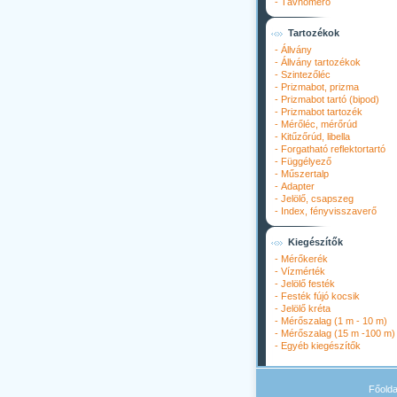
-
Távhőmérő
Tartozékok
-
Állvány
-
Állvány tartozékok
-
Szintezőléc
-
Prizmabot, prizma
-
Prizmabot tartó (bipod)
-
Prizmabot tartozék
-
Mérőléc, mérőrúd
-
Kitűzőrúd, libella
-
Forgatható reflektortartó
-
Függélyező
-
Műszertalp
-
Adapter
-
Jelölő, csapszeg
-
Index, fényvisszaverő
Kiegészítők
-
Mérőkerék
-
Vízmérték
-
Jelölő festék
-
Festék fújó kocsik
-
Jelölő kréta
-
Mérőszalag (1 m - 10 m)
-
Mérőszalag (15 m -100 m)
-
Egyéb kiegészítők
Főolda