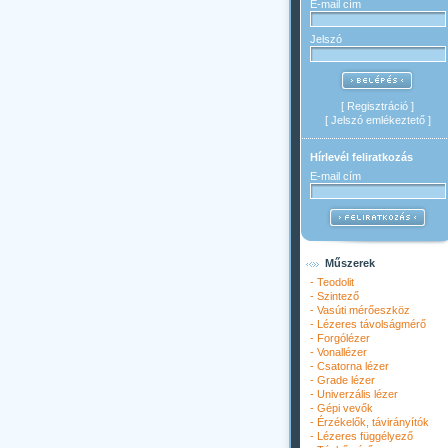
E-mail cím
Jelszó
[
Regisztráció
]
[
Jelszó emlékeztető
]
Hírlevél feliratkozás
E-mail cím
Műszerek
-
Teodolit
-
Szintező
-
Vasúti mérőeszköz
-
Lézeres távolságmérő
-
Forgólézer
-
Vonallézer
-
Csatorna lézer
-
Grade lézer
-
Univerzális lézer
-
Gépi vevők
-
Érzékelők, távirányítók
-
Lézeres függélyező