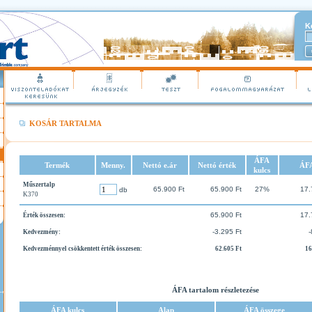
K
KOSÁR TARTALMA
ÁFA
Termék
Menny.
Nettó e.ár
Nettó érték
ÁF
kulcs
Műszertalp
65.900 Ft
65.900 Ft
27%
17.
db
K370
65.900 Ft
17.
Érték összesen:
-3.295 Ft
-
Kedvezmény:
Kedvezménnyel csökkentett érték összesen:
62.605 Ft
16
ÁFA tartalom részletezése
ÁFA kulcs
Alap
ÁFA összege