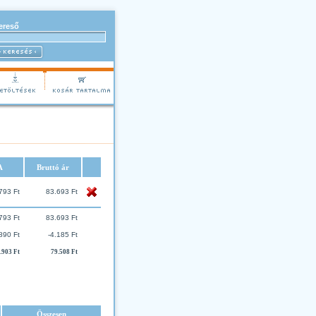
ereső
A
Bruttó ár
793 Ft
83.693 Ft
793 Ft
83.693 Ft
890 Ft
-4.185 Ft
.903 Ft
79.508 Ft
Összesen