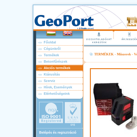
Főoldal
Cégünkről
TERMÉKEK
-
Műszerek
-
Vo
Termékek
Betonfűrészek
Akciós termékek
Kiárusítás
Szerviz
Hírek, Események
Elérhetőségeink
Belépés és regisztráció