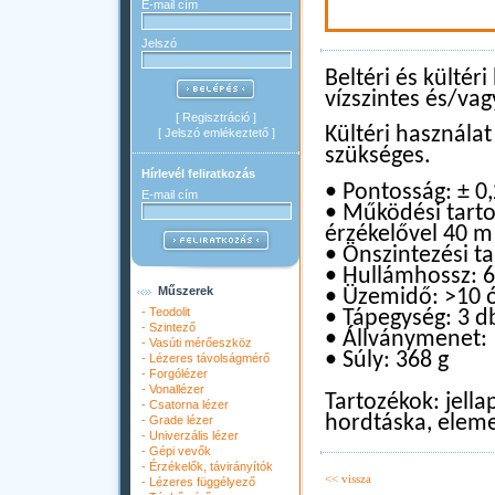
E-mail cím
Jelszó
Beltéri és kültéri
vízszintes és/vag
[
Regisztráció
]
Kültéri használa
[
Jelszó emlékeztető
]
szükséges.
Hírlevél feliratkozás
• Pontosság: ± 0
E-mail cím
• Működési tarto
érzékelővel 40 m
• Önszintezési t
• Hullámhossz: 
Műszerek
• Üzemidő: >10 
-
Teodolit
• Tápegység: 3 d
-
Szintező
• Állványmenet: 
-
Vasúti mérőeszköz
• Súly: 368 g
-
Lézeres távolságmérő
-
Forgólézer
-
Vonallézer
Tartozékok: jell
-
Csatorna lézer
hordtáska, elem
-
Grade lézer
-
Univerzális lézer
-
Gépi vevők
-
Érzékelők, távirányítók
<< vissza
-
Lézeres függélyező