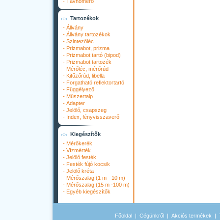
-
Távhőmérő
Tartozékok
-
Állvány
-
Állvány tartozékok
-
Szintezőléc
-
Prizmabot, prizma
-
Prizmabot tartó (bipod)
-
Prizmabot tartozék
-
Mérőléc, mérőrúd
-
Kitűzőrúd, libella
-
Forgatható reflektortartó
-
Függélyező
-
Műszertalp
-
Adapter
-
Jelölő, csapszeg
-
Index, fényvisszaverő
Kiegészítők
-
Mérőkerék
-
Vízmérték
-
Jelölő festék
-
Festék fújó kocsik
-
Jelölő kréta
-
Mérőszalag (1 m - 10 m)
-
Mérőszalag (15 m -100 m)
-
Egyéb kiegészítők
Főoldal
|
Cégünkről
|
Akciós termékek
|