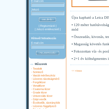
E-mail cím
Jelszó
Újra kapható a Leica D
• 120 méter hatótávolsá
[
Regisztráció
]
mód
[
Jelszó emlékeztető
]
• Összeadás, kivonás, ter
Hírlevél feliratkozás
E-mail cím
• Magasság követés funk
• Fokozottan víz- és porá
• 2+1 év költségmentes i
Műszerek
-
Teodolit
<< vissza
-
Szintező
-
Vasúti mérőeszköz
-
Lézeres távolságmérő
-
Forgólézer
-
Vonallézer
-
Csatorna lézer
-
Grade lézer
-
Univerzális lézer
-
Gépi vevők
-
Érzékelők, távirányítók
-
Lézeres függélyező