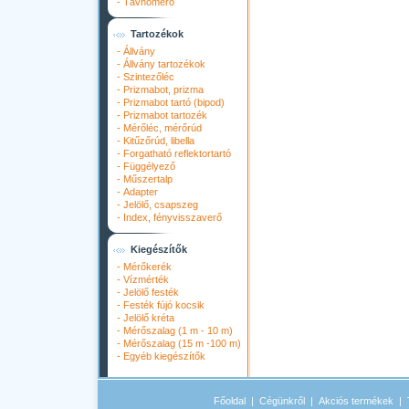
-
Távhőmérő
Tartozékok
-
Állvány
-
Állvány tartozékok
-
Szintezőléc
-
Prizmabot, prizma
-
Prizmabot tartó (bipod)
-
Prizmabot tartozék
-
Mérőléc, mérőrúd
-
Kitűzőrúd, libella
-
Forgatható reflektortartó
-
Függélyező
-
Műszertalp
-
Adapter
-
Jelölő, csapszeg
-
Index, fényvisszaverő
Kiegészítők
-
Mérőkerék
-
Vízmérték
-
Jelölő festék
-
Festék fújó kocsik
-
Jelölő kréta
-
Mérőszalag (1 m - 10 m)
-
Mérőszalag (15 m -100 m)
-
Egyéb kiegészítők
Főoldal
|
Cégünkről
|
Akciós termékek
|