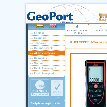
Főoldal
Cégünkről
TERMÉKEK
-
Műszerek
-
Lé
Termékek
Betonfűrészek
Akciós termékek
Kiárusítás
Szerviz
Hírek, Események
Elérhetőségeink
Belépés és regisztráció