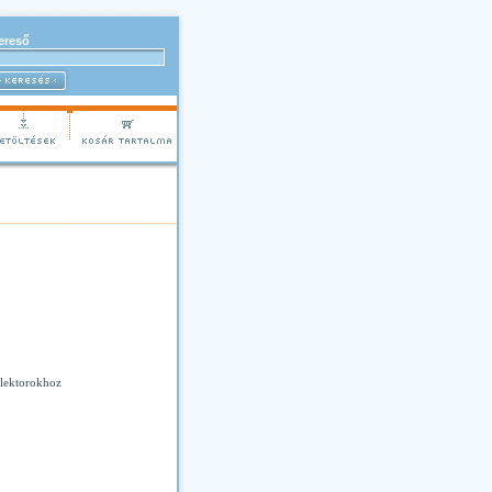
ereső
flektorokhoz