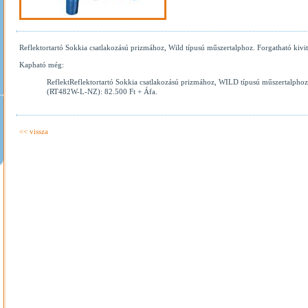
Reflektortartó Sokkia csatlakozású prizmához, Wild típusú műszertalphoz. Forgatható kivit
Kapható még:
ReflektReflektortartó Sokkia csatlakozású prizmához, WILD típusú műszertalphoz 
(RT482W-L-NZ): 82.500 Ft + Áfa.
<< vissza