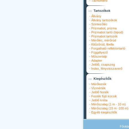
-
Távhőmérő
Tartozékok
-
Állvány
-
Állvány tartozékok
-
Szintezőléc
-
Prizmabot, prizma
-
Prizmabot tartó (bipod)
-
Prizmabot tartozék
-
Mérőléc, mérőrúd
-
Kitűzőrúd, libella
-
Forgatható reflektortartó
-
Függélyező
-
Műszertalp
-
Adapter
-
Jelölő, csapszeg
-
Index, fényvisszaverő
Kiegészítők
-
Mérőkerék
-
Vízmérték
-
Jelölő festék
-
Festék fújó kocsik
-
Jelölő kréta
-
Mérőszalag (1 m - 10 m)
-
Mérőszalag (15 m -100 m)
-
Egyéb kiegészítők
Főolda