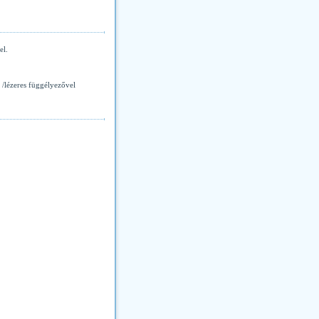
el.
/lézeres függélyezővel