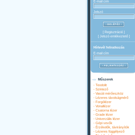
E-mail cím
Jelszó
[
Regisztráció
]
[
Jelszó emlékeztető
]
Hírlevél feliratkozás
E-mail cím
Műszerek
-
Teodolit
-
Szintező
-
Vasúti mérőeszköz
-
Lézeres távolságmérő
-
Forgólézer
-
Vonallézer
-
Csatorna lézer
-
Grade lézer
-
Univerzális lézer
-
Gépi vevők
-
Érzékelők, távirányítók
-
Lézeres függélyező