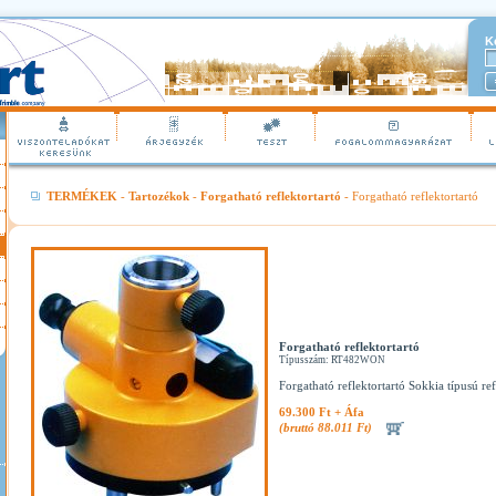
K
TERMÉKEK
-
Tartozékok
-
Forgatható reflektortartó
- Forgatható reflektortartó
Forgatható reflektortartó
Típusszám: RT482WON
Forgatható reflektortartó Sokkia típusú re
69.300 Ft + Áfa
(bruttó 88.011 Ft)