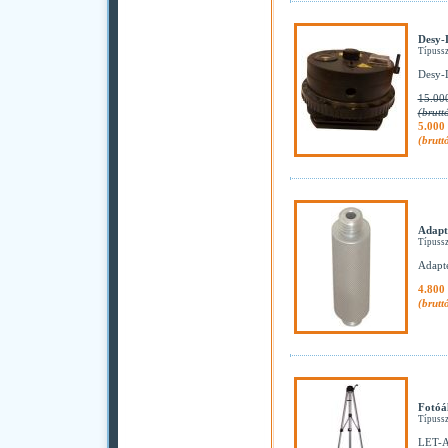
Desy-L
Típuss
Desy-L
15.000
(brutt
5.000 
(brutt
Adapt
Típuss
Adapte
4.800 
(brutt
Fotóá
Típuss
LET-A 