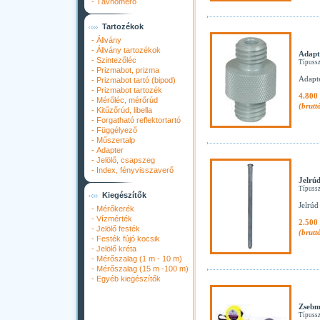
-
Távhőmérő
Tartozékok
-
Állvány
-
Állvány tartozékok
Adapt
-
Szintezőléc
Típuss
-
Prizmabot, prizma
Adapt
-
Prizmabot tartó (bipod)
-
Prizmabot tartozék
4.800 
-
Mérőléc, mérőrúd
(brutt
-
Kitűzőrúd, libella
-
Forgatható reflektortartó
-
Függélyező
-
Műszertalp
-
Adapter
-
Jelölő, csapszeg
-
Index, fényvisszaverő
Jelrúd
Típuss
Kiegészítők
Jelrúd
-
Mérőkerék
-
Vízmérték
2.500 
-
Jelölő festék
(brutt
-
Festék fújó kocsik
-
Jelölő kréta
-
Mérőszalag (1 m - 10 m)
-
Mérőszalag (15 m -100 m)
-
Egyéb kiegészítők
Zsebm
Típuss