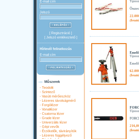
E-mail cím
Típuss
Összec
Jelszó
22.00
(brutt
[
Regisztráció
]
[
Jelszó emlékeztető
]
Hírlevél feliratkozás
Emelő
E-mail cím
Típuss
Emelő
62.00
(brutt
Műszerek
-
Teodolit
-
Szintező
-
Vasúti mérőeszköz
-
Lézeres távolságmérő
-
Forgólézer
FORCE
-
Vonallézer
Típuss
-
Csatorna lézer
-
Grade lézer
FORCE
-
Univerzális lézer
216,0
-
Gépi vevők
(brutt
-
Érzékelők, távirányítók
-
Lézeres függélyező