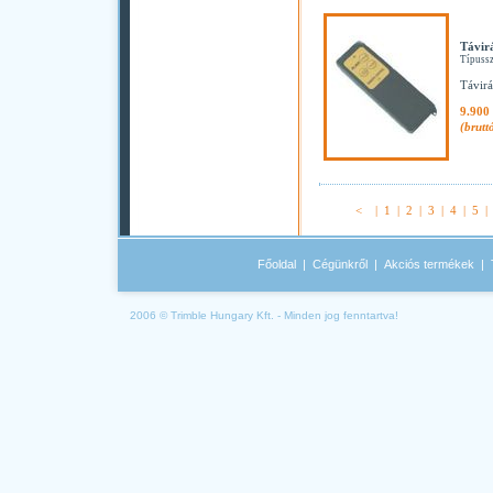
Távir
Típuss
Távirá
9.900 
(brutt
<
|
1
|
2
|
3
|
4
|
5
Főoldal
|
Cégünkről
|
Akciós termékek
|
2006 © Trimble Hungary Kft. - Minden jog fenntartva!