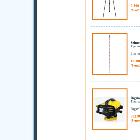
9.800 
(brutt
Szinte
Típuss
3 m-es
10.30
(brutt
Digitá
Típuss
Digitál
382.9
(brutt