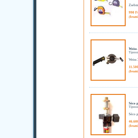
Zsebm
990 F
(brutt
Weiss 
Típuss
Weiss 
11.500
(brutt
Séco 
Típuss
Séco p
46.60
(brutt