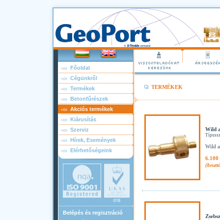
Főoldal
Cégünkről
TERMÉKEK
Termékek
Betonfűrészek
Akciós termékek
Kiárusítás
Wild 
Szerviz
Típuss
Hírek, Események
Wild a
Elérhetőségeink
6.100 
(brutt
Belépés és regisztráció
Zsebsz