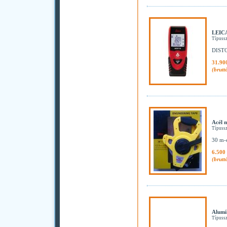
LEICA
Típuss
DISTO 
31.90
(brutt
Acél 
Típuss
30 m-e
6.500 
(brutt
Alumí
Típuss